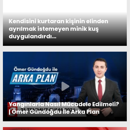
Kendisini kurtaran kişinin elinden
ayrılmak istemeyen minik kuş
duygulandırdı…
Yangınlarla Nasıl Mücadele Edilmeli?
| Ömer Gündoğdu İle Arka Plan