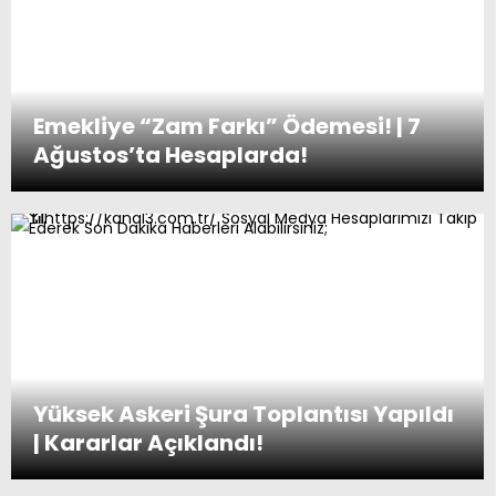
Emekliye “Zam Farkı” Ödemesi! | 7
Ağustos’ta Hesaplarda!
Yüksek Askeri Şura Toplantısı Yapıldı
| Kararlar Açıklandı!