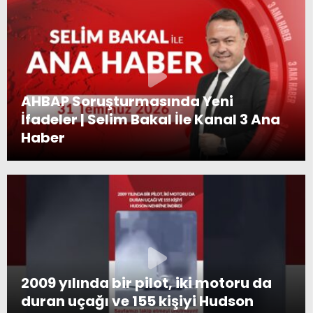
AHBAP Soruşturmasında Yeni
İfadeler | Selim Bakal İle Kanal 3 Ana
Haber
2009 yılında bir pilot, iki motoru da
duran uçağı ve 155 kişiyi Hudson