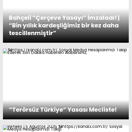
Bahçeli “Çerçeve Yasayı” İmzaladı! |
Emekliye “Zam Farkı” Ödemesi! | 7
“Bin yıllık kardeşliğimiz bir kez daha
Ağustos’ta Hesaplarda!
tescillenmiştir”
Yüksek Askeri Şura Toplantısı Yapıldı |
Kararlar Açıklandı!
“Terörsüz Türkiye” Yasası Mecliste!