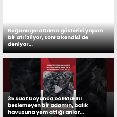
Boğa engel atlama gösterisi yapan
bir atı izliyor, sonra kendisi de
deniyor…
35 saat boyunca balıklarını
beslemeyen bİr adamın, balık
havuzuna yem attığı anlar…