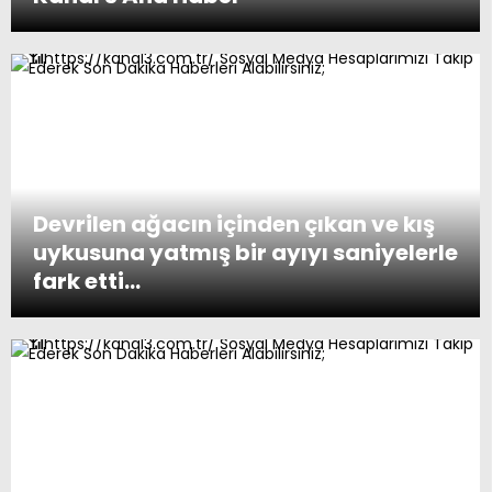
Devrilen ağacın içinden çıkan ve kış
uykusuna yatmış bir ayıyı saniyelerle
fark etti…