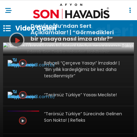
Dervişoğlu’ndan Sert
Video Galeri
Açıklamalar! | “Görmedikleri
bir yasaya nasıl imza atılır?”
Bahçeli “Çerçeve Yasayı” İmzaladı! |
“Bin yıllık kardeşliğimiz bir kez daha
tescillenmiştir”
“Terörsüz Türkiye” Yasası Mecliste!
“Terörsüz Türkiye” Sürecinde Gelinen
Son Nokta! | Refleks