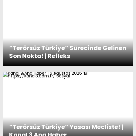
“Terörsüz Türkiye” Sürecinde Gelinen
Son Nokta! | Refleks
“Terörsüz Türkiye” Yasası Mecliste! |
Kanal 3 Ana Haber