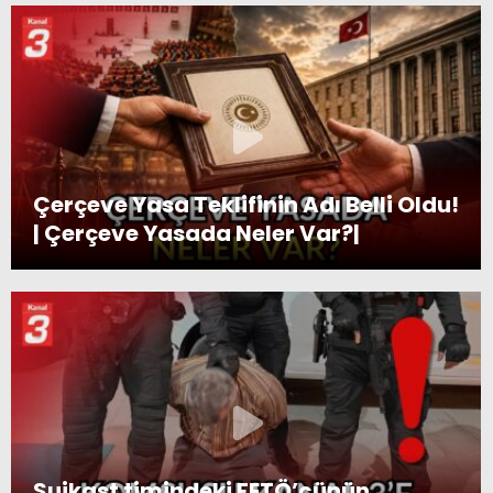
Çerçeve Yasa Teklifinin Adı Belli Oldu!
| Çerçeve Yasada Neler Var?|
Suikast timindeki FETÖ’cünün