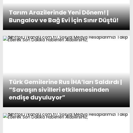
Tarım Arazilerinde Yeni Dönem! |
Bungalov ve Bağ Evi İçin Sınır Düştü!
Türk Gemilerine Rus İHA’ları Saldırdı |
“Savaşın sivilleri etkilemesinden
endişe duyuluyor”