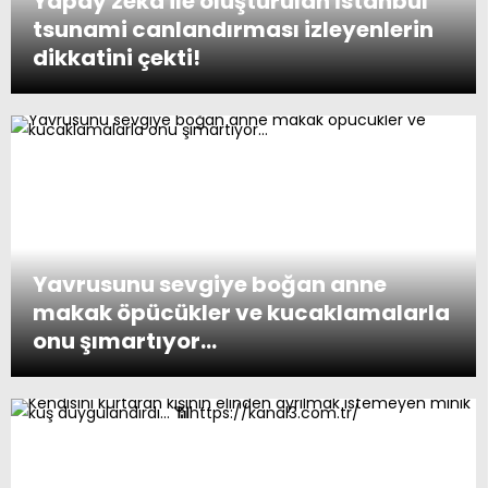
Yapay zeka ile oluşturulan İstanbul
tsunami canlandırması izleyenlerin
dikkatini çekti!
Yavrusunu sevgiye boğan anne
makak öpücükler ve kucaklamalarla
onu şımartıyor…