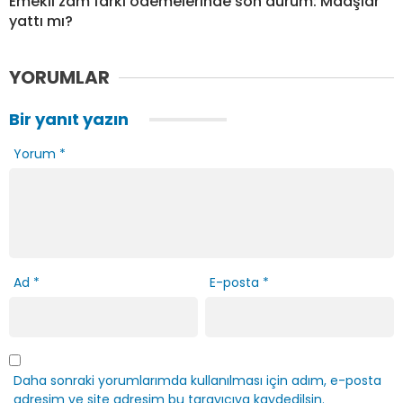
Emekli zam farkı ödemelerinde son durum: Maaşlar
yattı mı?
YORUMLAR
Bir yanıt yazın
Yorum
*
Ad
*
E-posta
*
Daha sonraki yorumlarımda kullanılması için adım, e-posta
adresim ve site adresim bu tarayıcıya kaydedilsin.