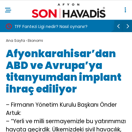
ışması
TFF Fantezi Ligi nedir? Nasıl oynanır?
Kolombiy
Ana Sayfa
›
Ekonomi
Afyonkarahisar’dan
ABD ve Avrupa’ya
titanyumdan implant
ihraç ediliyor
– Firmanın Yönetim Kurulu Başkanı Önder
Artuk:
– “Yerli ve milli sermayemizle bu yatırımımızı
hayata geçirdik. Ülkemizdeki sivil havacılık,