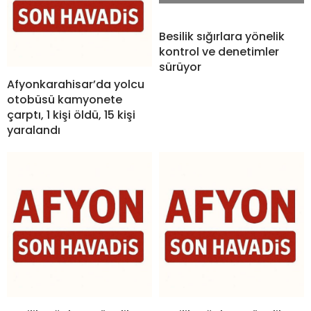
Besilik sığırlara yönelik
kontrol ve denetimler
sürüyor
Afyonkarahisar’da yolcu
otobüsü kamyonete
çarptı, 1 kişi öldü, 15 kişi
yaralandı