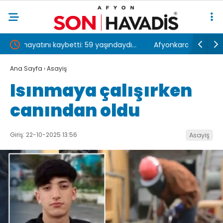
aydı…
Afyonkarahisar’da şarampole devrilen
Real M
otomobildeki 2 kişi öldü, 2 kişi yaralandı
ilk 11’
Ana Sayfa
›
Asayiş
Isınmaya çalışırken
canından oldu
Giriş: 22-10-2025 13:56
Asayiş