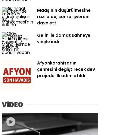
Maaşının düşürülmesine
razı oldu, sonra işvereni
dava etti
Gelin ile damat sahneye
vinçle indi
Afyonkarahisar’ın
çehresini değiştirecek dev
projede ilk adım atıldı
VİDEO