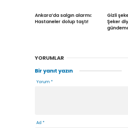
Ankara’da salgın alarmı:
Gizli şek
Hastaneler dolup taştı!
Şeker di
gündem
YORUMLAR
Bir yanıt yazın
Yorum
*
Ad
*