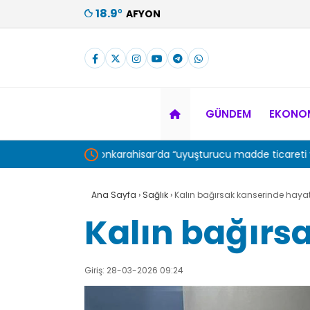
18.9
°
AFYON
GÜNDEM
EKONO
areti yapmak”
Polis, dolandırıcılık suçundan aranan şahsı
Ana Sayfa
›
Sağlık
›
Kalın bağırsak kanserinde hayati
Kalın bağırs
Giriş: 28-03-2026 09:24