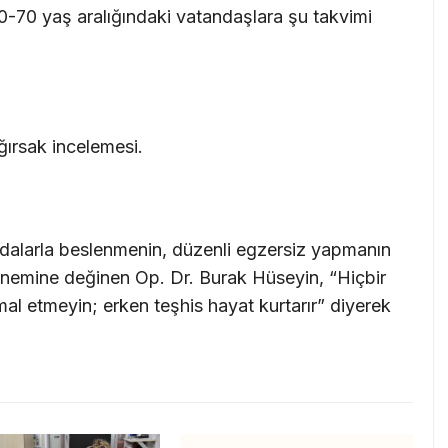
50-70 yaş aralığındaki vatandaşlara şu takvimi
ğırsak incelemesi.
i gıdalarla beslenmenin, düzenli egzersiz yapmanın
nemine değinen Op. Dr. Burak Hüseyin, “Hiçbir
hmal etmeyin; erken teşhis hayat kurtarır” diyerek