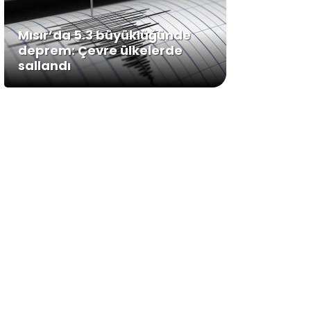
Mısır’da 5.3 büyüklüğünde
deprem: Çevre ülkelerde
sallandı