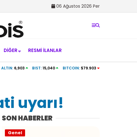
06 Ağustos 2026 Per
DIĞER
RESMI İLANLAR
ktı
Afyon Belediye Yüntaş sağlık kontrolünde
ALTIN:
6,903
BIST:
15,040
BITCOIN:
$79.903
ti uyarı!
SON HABERLER
Genel