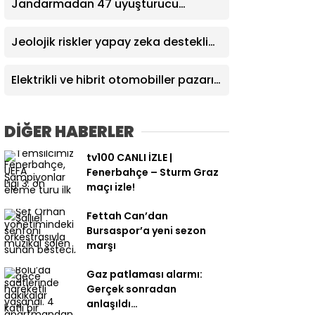
Jandarmadan 47 uyuşturucu
operasyonu: 14 tutuklama
Jeolojik riskler yapay zeka destekli
sistemle izlenecek
Elektrikli ve hibrit otomobiller pazarın
yarısını geçti
DİĞER HABERLER
tv100 CANLI İZLE |
Fenerbahçe – Sturm Graz
maçı izle!
Fettah Can’dan
Bursaspor’a yeni sezon
marşı
Gaz patlaması alarmı:
Gerçek sonradan
anlaşıldı…