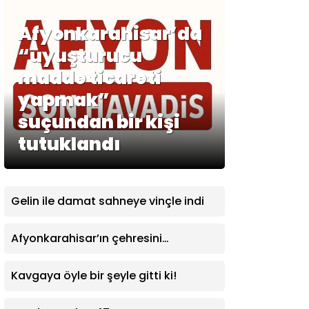
Afyonkarahisar’da
“uyuşturucu
madde ticareti
yapmak”
suçundan bir kişi
tutuklandı
Gelin ile damat sahneye vinçle indi
Afyonkarahisar’ın çehresini
değiştirecek dev projede ilk adım
atıldı
Kavgaya öyle bir şeyle gitti ki!