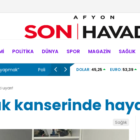
MI
POLITIKA
DÜNYA
SPOR
MAGAZIN
SAĞLIK
 yakaladı
Otomobilden 1 kilo 100 gram uyuşturucu çı
DOLAR:
45,25
EURO:
53,39
 uyarı!
ak kanserinde haya
Sağlık