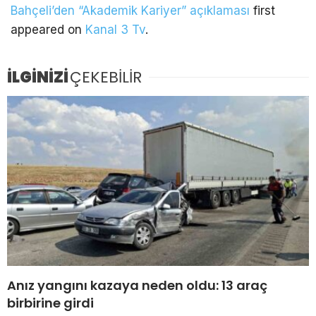
Bahçeli’den “Akademik Kariyer” açıklaması
first
appeared on
Kanal 3 Tv
.
İLGİNİZİ
ÇEKEBİLİR
Anız yangını kazaya neden oldu: 13 araç
birbirine girdi