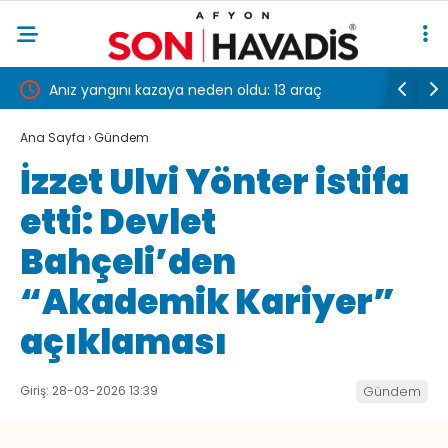
cak?
Anız yangını kazaya neden oldu: 13 araç
Ronaldo i
 2026
birbirine girdi
okudu
Ana Sayfa
›
Gündem
İzzet Ulvi Yönter istifa
 ve
etti: Devlet
Bahçeli’den
“Akademik Kariyer”
açıklaması
Giriş: 28-03-2026 13:39
Gündem