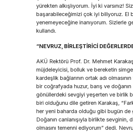
yürekten alkışlıyorum. İyi ki varsınız! S
başarabileceğimizi çok iyi biliyoruz. El 
yenemeyeceğine inanıyorum. Sizlerle ge
kullandı.
“NEVRUZ, BİRLEŞTİRİCİ DEĞERLERDE
AKÜ Rektörü Prof. Dr. Mehmet Karakaş
müjdeleyicisi, bolluk ve bereketin simges
kardeşlik bağlarının ortak adı olmasını
bir coğrafyada huzur, barış ve doğanın u
gönüllerdeki sevgiyi yeşerten ve birlik b
biri olduğunu dile getiren Karakaş, “Farkl
her yeni baharda olduğu gibi bugün de 
Doğanın canlanışıyla birlikte sevginin
olmasını temenni ediyorum” dedi. Nevr