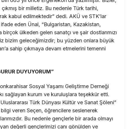
 bin 663 yıl önce Ergenekon’da yazılmıştır. Bizler,
çıkmış bir milletiz. Bu nedenle Türk tarihi,
larak kabul edilmektedir” dedi. AKÜ ve STK’lar
ı ifade eden Ünal, “Bulgaristan, Kazakistan,
 birçok ülkeden gelen sanatçı ve şair dostlarımızı
miz bizim geleceğimizdir; bu yüzden onlara büyük
an’a sahip çıkmaya devam etmelerini temenni
 GURUR DUYUYORUM”
nkarahisar Sosyal Yaşamı Geliştirme Derneği
ı sağlayan kurum ve kuruluşlara teşekkür etti.
Uluslararası Türk Dünyası Kültür ve Sanat Şöleni”
bilgi veren Seçen, öğrencilere seslenerek
larımızdır. Bu nedenle gençlerle bir arada olmayı
yan değerli gençlerimizi canı gönülden ve