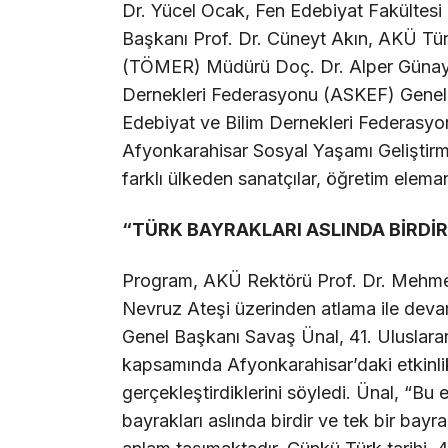
Dr. Yücel Ocak, Fen Edebiyat Fakültesi
Başkanı Prof. Dr. Cüneyt Akın, AKÜ Tü
(TÖMER) Müdürü Doç. Dr. Alper Günaydı
Dernekleri Federasyonu (ASKEF) Genel 
Edebiyat ve Bilim Dernekleri Federasy
Afyonkarahisar Sosyal Yaşamı Geliştirme
farklı ülkeden sanatçılar, öğretim elemanl
“TÜRK BAYRAKLARI ASLINDA BİRDİR
Program, AKÜ Rektörü Prof. Dr. Mehmet
Nevruz Ateşi üzerinden atlama ile dev
Genel Başkanı Savaş Ünal, 41. Uluslarar
kapsamında Afyonkarahisar’daki etkinlik
gerçekleştirdiklerini söyledi. Ünal, “Bu 
bayrakları aslında birdir ve tek bir bayr