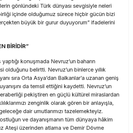
izlerin gönlündeki Türk dünyası sevgisiyle neleri
birliği içinde olduğumuz sürece hiçbir gücün bizi
rçekten büyük bir gurur duyuyorum” ifadelerini
N BİRİDİR”
 yaptığı konuşmada Nevruz’un baharın
i olduğunu belirtti. Nevruz’un binlerce yıllık
n yanı sıra Orta Asya’dan Balkanlar’a uzanan geniş
yanışını da temsil ettiğini kaydetti. Nevruz’un
eraberliği pekiştiren en güçlü kültürel miraslardan
ılıklarımızı zenginlik olarak gören bir anlayışla,
geleceğe dair umutlarımızı tazelemekteyiz.
, dostluğun ve dayanışmanın tüm dünyaya hâkim
uz Ateşi üzerinden atlama ve Demir Dövme