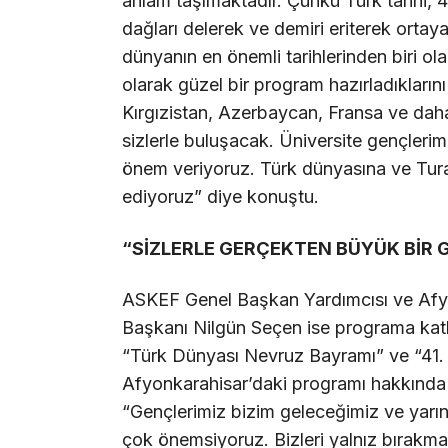
anlam taşımaktadır. Çünkü Türk tarihi, 4
dağları delerek ve demiri eriterek ortaya 
dünyanın en önemli tarihlerinden biri o
olarak güzel bir program hazırladıkların
Kırgızistan, Azerbaycan, Fransa ve daha
sizlerle buluşacak. Üniversite gençleri
önem veriyoruz. Türk dünyasına ve Tur
ediyoruz” diye konuştu.
“SİZLERLE GERÇEKTEN BÜYÜK BİR
ASKEF Genel Başkan Yardımcısı ve Afyo
Başkanı Nilgün Seçen ise programa katk
“Türk Dünyası Nevruz Bayramı” ve “41. 
Afyonkarahisar’daki programı hakkında 
“Gençlerimiz bizim geleceğimiz ve yarın
çok önemsiyoruz. Bizleri yalnız bırakma