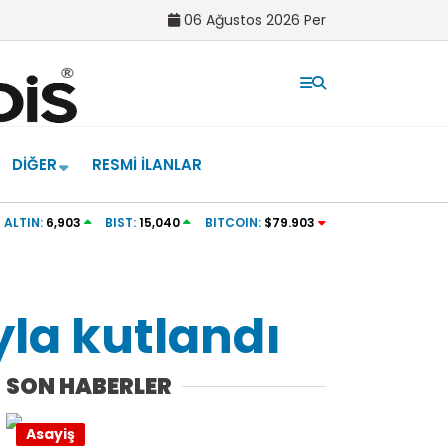
06 Ağustos 2026 Per
DIĞER
RESMI İLANLAR
ra nikâh masasına
19.00’da toplanıyorlar: Afyonspor taraftarla
ALTIN:
6,903
BIST:
15,040
BITCOIN:
$79.903
la kutlandı
SON HABERLER
Asayiş