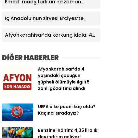
Emekli maaş farkları ne zaman
yatacak? Günü belli oldu!
İç Anadolu’nun zirvesi Erciyes’te
“Perseid meteor yağmuru” izlenecek
Afyonkarahisar’da korkunç iddia: 4
yaşındaki çocuğun ölümüyle ilgili
cinayet şüphesi
DİĞER HABERLER
Afyonkarahisar’da 4
yaşındaki çocuğun
şüpheli ölümüyle ilgili 5
zanlı gözaltına alındı
UEFA ülke puanı kaç oldu?
Kaçıncı sıradayız?
Benzine indirim: 4,35 liralık
dev indirim geliyor!