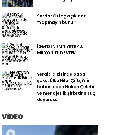
Serdar Ortaç açıkladı:
“Yapmayın bunu!”
İGM’DEN EMNİYETE 4,5
MİLYON TL DESTEK
Yeraltı dizisinde baba
şoku: Ülkü Hilal Çiftçi’nin
babasından Hakan Çelebi
ve menajerlik şirketine suç
duyurusu
VİDEO