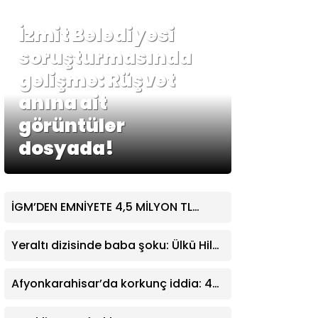
İzmit Belediyesi
soruşturmasında
gelişme: Rüşvet
anına ait
görüntüler
dosyada!
İGM’DEN EMNİYETE 4,5 MİLYON TL
DESTEK
Yeraltı dizisinde baba şoku: Ülkü Hilal
Çiftçi’nin babasından Hakan Çelebi
ve menajerlik şirketine suç duyurusu
Afyonkarahisar’da korkunç iddia: 4
yaşındaki çocuk cinayet kurbanı mı?