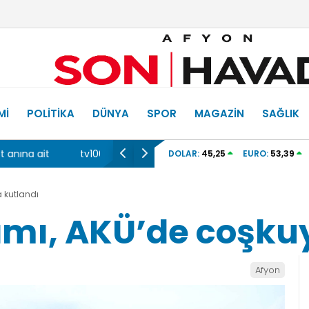
MI
POLITIKA
DÜNYA
SPOR
MAGAZIN
SAĞLIK
maçı canlı izle!
Dört yaşındaki oğlunun katili ile 3 gün son
DOLAR:
45,25
EURO:
53,39
oturdu
 kutlandı
mı, AKÜ’de coşkuy
Afyon