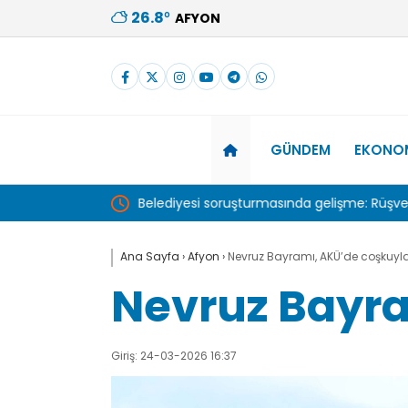
26.8
°
AFYON
GÜNDEM
EKONO
üşvet anına ait
tv100 CANLI İZLE | Beşiktaş – Hradec Kralove 
Ana Sayfa
›
Afyon
›
Nevruz Bayramı, AKÜ’de coşkuyla
Nevruz Bayra
Giriş: 24-03-2026 16:37