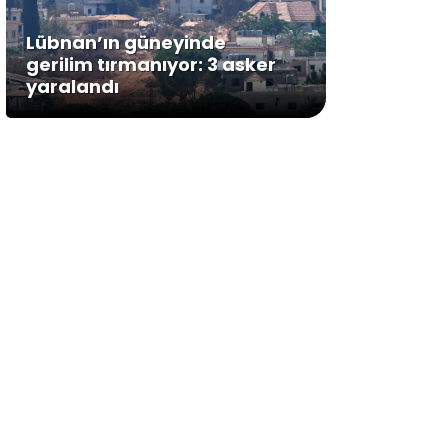
Lübnan’ın güneyinde
gerilim tırmanıyor: 3 asker
yaralandı