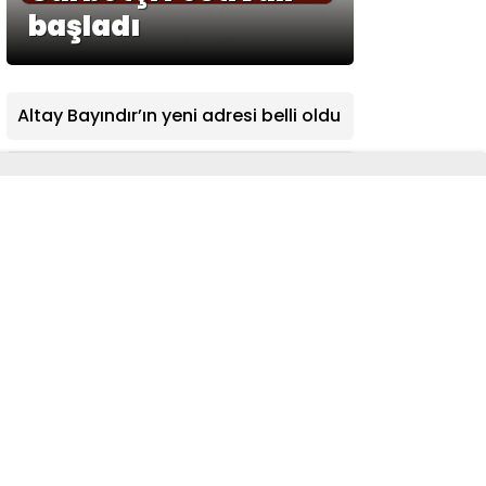
başladı
Altay Bayındır’ın yeni adresi belli oldu
Yamaç Paraşütü Milli Takımı, Avrupa
Şampiyonası’nda mücadele edecek
Trabzonspor: Haciz iddiaları gerçeği
yansıtmıyor
İran’dan Hürmüz Boğazı açıklaması:
Umman’la anlaşma an meselesi
Sosyal medyaya göre tercih
yapmayın!
Aile kampına bu yıl 10 bin başvuru
yapıldı