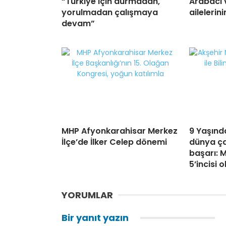
“Türkiye için durmadan,
Arabacı
yorulmadan çalışmaya
ailelerin
devam”
MHP Afyonkarahisar Merkez
9 Yaşında
İlçe’de İlker Celep dönemi
dünya ç
başarı: 
5’incisi 
YORUMLAR
Bir yanıt yazın