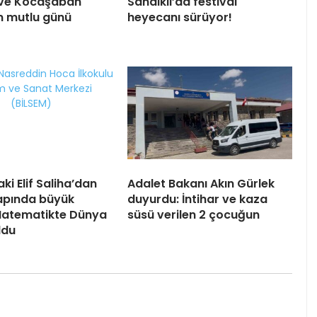
 ve Kocaşaban
Sandıklı’da festival
in mutlu günü
heyecanı sürüyor!
ki Elif Saliha’dan
Adalet Bakanı Akın Gürlek
apında büyük
duyurdu: İntihar ve kaza
Matematikte Dünya
süsü verilen 2 çocuğun
oldu