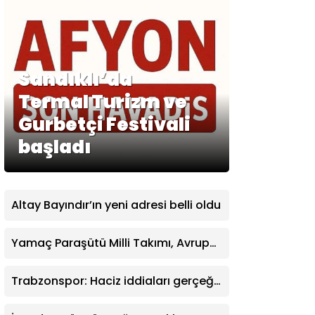
Sandıklı’da
Termal Turizm ve
Gurbetçi Festivali
başladı
Altay Bayındır’ın yeni adresi belli oldu
Yamaç Paraşütü Milli Takımı, Avrupa
Şampiyonası’nda mücadele edecek
Trabzonspor: Haciz iddiaları gerçeği
yansıtmıyor