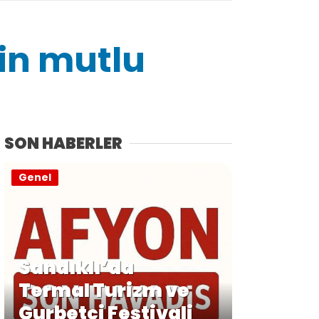
in mutlu
SON HABERLER
Genel
Sandıklı’da
Termal Turizm ve
Gurbetçi Festivali