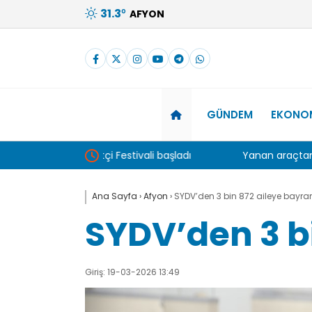
31.3
°
AFYON
GÜNDEM
EKONO
ali başladı
Yanan araçtan çıkarak son anda kurtuldula
Ana Sayfa
›
Afyon
›
SYDV’den 3 bin 872 aileye bayr
SYDV’den 3 b
Giriş: 19-03-2026 13:49