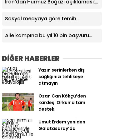
İran’dan Hürmüz Boğazı açıklaması:
Umman’la anlaşma an meselesi
Sosyal medyaya göre tercih
yapmayın!
Aile kampına bu yıl 10 bin başvuru
yapıldı
DİĞER HABERLER
Yazın serinlerken diş
sağlığınızı tehlikeye
atmayın
Ozan Can Kökçü’den
kardeşi Orkun’a tam
destek
Umut Erdem yeniden
Galatasaray’da