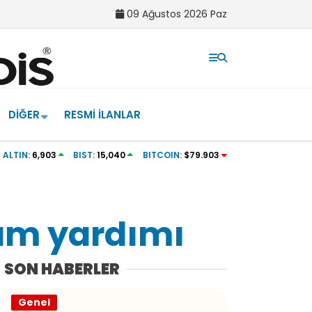
09 Ağustos 2026 Paz
DIĞER
RESMI İLANLAR
şmaya devam”
Hafif ticari araç takla attı: 1 ölü, 2 yaralı
ALTIN:
6,903
BIST:
15,040
BITCOIN:
$79.903
ram yardımı
SON HABERLER
Genel