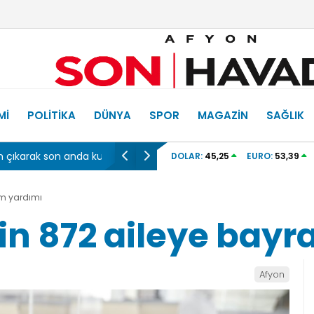
MI
POLITIKA
DÜNYA
SPOR
MAGAZIN
SAĞLIK
r
“Türkiye için durmadan, yorulmadan çalı
DOLAR:
45,25
EURO:
53,39
am yardımı
in 872 aileye bay
Afyon