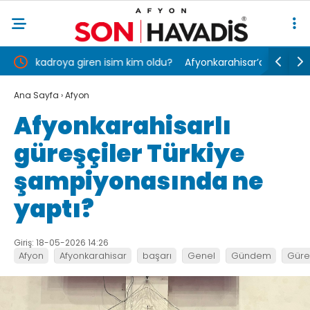
oldu?
Afyonkarahisar’da yolcu otobüsü kamyonete
Yolcu oto
çarptı, 1 kişi öldü, 15 kişi yaralandı
Ana Sayfa
›
Afyon
Afyonkarahisarlı
güreşçiler Türkiye
şampiyonasında ne
yaptı?
Giriş: 18-05-2026 14:26
Afyon
Afyonkarahisar
başarı
Genel
Gündem
Güre