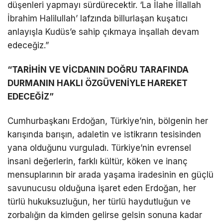
düşenleri yapmayı sürdürecektir. ‘La İlahe İllallah
İbrahim Halilullah’ lafzında billurlaşan kuşatıcı
anlayışla Kudüs’e sahip çıkmaya inşallah devam
edeceğiz.”
“TARİHİN VE VİCDANIN DOĞRU TARAFINDA
DURMANIN HAKLI ÖZGÜVENİYLE HAREKET
EDECEĞİZ”
Cumhurbaşkanı Erdoğan, Türkiye’nin, bölgenin her
karışında barışın, adaletin ve istikrarın tesisinden
yana olduğunu vurguladı. Türkiye’nin evrensel
insani değerlerin, farklı kültür, köken ve inanç
mensuplarının bir arada yaşama iradesinin en güçlü
savunucusu olduğuna işaret eden Erdoğan, her
türlü hukuksuzluğun, her türlü haydutluğun ve
zorbalığın da kimden gelirse gelsin sonuna kadar