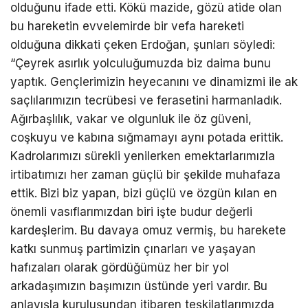
olduğunu ifade etti. Kökü mazide, gözü atide olan
bu hareketin evvelemirde bir vefa hareketi
olduğuna dikkati çeken Erdoğan, şunları söyledi:
“Çeyrek asırlık yolculuğumuzda biz daima bunu
yaptık. Gençlerimizin heyecanını ve dinamizmi ile ak
saçlılarımızın tecrübesi ve ferasetini harmanladık.
Ağırbaşlılık, vakar ve olgunluk ile öz güveni,
coşkuyu ve kabına sığmamayı aynı potada erittik.
Kadrolarımızı sürekli yenilerken emektarlarımızla
irtibatımızı her zaman güçlü bir şekilde muhafaza
ettik. Bizi biz yapan, bizi güçlü ve özgün kılan en
önemli vasıflarımızdan biri işte budur değerli
kardeşlerim. Bu davaya omuz vermiş, bu harekete
katkı sunmuş partimizin çınarları ve yaşayan
hafızaları olarak gördüğümüz her bir yol
arkadaşımızın başımızın üstünde yeri vardır. Bu
anlayışla kuruluşundan itibaren teşkilatlarımızda