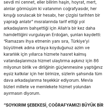
sevdi mi cennet, eller bilirim haşin, hoyrat, mert,
alınlar görmüşüm ki vatanımın coğrafyasıdır, her
kırışığı sorulacak bir hesabı, her çizgisi tarihten bir
yaprağı anlatır” mısralarında tarif ettiği yol
arkadaşlarını bahşettiği için Allah’a bir kez daha
hamdettiğini vurgulayan Erdoğan, şunları kaydetti:
“Ramazanı ihya etmenin yanı sıra, Türkiye’yi
büyütmek adına ortaya koyduğunuz azim ve
kararlılık için yıllarca hizmete hasret kalmış
vatandaşlarımıza hizmet ulaştırma aşkınız için 86
milyonun birlik ve dirliğinin güçlenmesine yaptığınız
eşsiz katkılar için her birinize, sizlerin şahsında tüm
dava arkadaşlarıma teşekkür ediyorum. Mevla
bizleri millete ve memlekete hizmet yolundan
ayırmasın diyorum.
“SOYKIRIM ŞEBEKESİ, COĞRAFYAMIZI BÜYÜK BİR