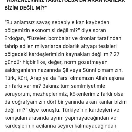
“KÖKENLERİMİZ FARKLI OLSA DA AKAN KANLAR
BİZİM DEĞİL Mİ?”
“Bu anlamsız savaş sebebiyle kan kaybeden
bölgemizin ekonomisi değil mi?” diye soran
Erdoğan, “Füzeler, bombalar ve dronlar tarafından
tahrip edilen milyarlarca dolarlık altyapı tesisleri
bölgedeki kardeşlerimizin kaynakları değil mi? 27
gündür hiçbir ilke, değer, norm gözetmeyen
saldırganların nazarında Şii veya Sünni olmamızın,
Türk, Kürt, Arap ya da Farsi olmamızın Allah aşkına
bir farkı var mı? Bakınız tüm samimiyetimle
soruyorum, mezheplerimiz, kökenlerimiz farklı olsa
da coğrafyamızın dört bir yanında akan kanlar bizim
değil mi?” diye konuştu. Türkiye’nin kardeşleri ve
komşuları arasında ayrım yapmayacağından ve
kardeşlerinin acılarına seyirci kalmayacağından