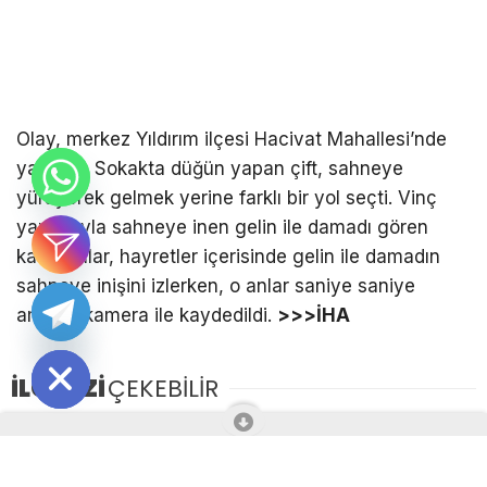
Olay, merkez Yıldırım ilçesi Hacivat Mahallesi’nde
yaşandı. Sokakta düğün yapan çift, sahneye
yürüyerek gelmek yerine farklı bir yol seçti. Vinç
yardımıyla sahneye inen gelin ile damadı gören
katılımcılar, hayretler içerisinde gelin ile damadın
sahneye inişini izlerken, o anlar saniye saniye
amatör kamera ile kaydedildi.
>>>İHA
Hide chaty
İLGİNİZİ
ÇEKEBİLİR