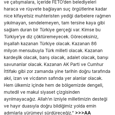
ve çatışmalara, içeride FETÖ’den belediyeleri
haraca ve rüşvete bağlayan suç örgütlerine kadar
nice kifayetsiz muhteristen yediği darbelere rağmen
yıkılmayan, sendelemeyen, tam tersine kaya gibi
sağlam duran bir Türkiye gerçeği var. Kimse bu
Türkiye’ye diz çöktüremeyecek. Göreceksiniz,
inşallah kazanan Türkiye olacak. Kazanan 86
milyon mensubuyla Türk milleti olacak. Kazanan
kardeşlik olacak, barış olacak, adalet olacak, barışı
savunanlar olacak. Kazanan AK Parti ve Cumhur
İttifakı gibi zor zamanda yine tarihin doğru tarafında
akıl, izan ve vicdanın safında yer alanlar olacak.
Hem ülkemiz içinde hem de bölgemizde dengeli,
mutedil ve makul siyaset çizgisinden
ayrılmayacağız. Allah’ın izniyle milletimizin desteği
ve hayır duasıyla doğru bildiğimiz yolda emin
adımlarla yürümeyi sürdüreceğiz.”
>>>AA