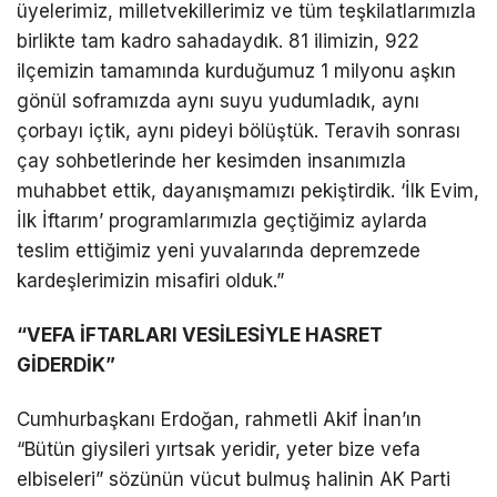
üyelerimiz, milletvekillerimiz ve tüm teşkilatlarımızla
birlikte tam kadro sahadaydık. 81 ilimizin, 922
ilçemizin tamamında kurduğumuz 1 milyonu aşkın
gönül soframızda aynı suyu yudumladık, aynı
çorbayı içtik, aynı pideyi bölüştük. Teravih sonrası
çay sohbetlerinde her kesimden insanımızla
muhabbet ettik, dayanışmamızı pekiştirdik. ‘İlk Evim,
İlk İftarım’ programlarımızla geçtiğimiz aylarda
teslim ettiğimiz yeni yuvalarında depremzede
kardeşlerimizin misafiri olduk.”
“VEFA İFTARLARI VESİLESİYLE HASRET
GİDERDİK”
Cumhurbaşkanı Erdoğan, rahmetli Akif İnan’ın
“Bütün giysileri yırtsak yeridir, yeter bize vefa
elbiseleri” sözünün vücut bulmuş halinin AK Parti