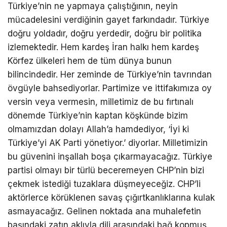
Türkiye’nin ne yapmaya çalıştığının, neyin
mücadelesini verdiğinin gayet farkındadır. Türkiye
doğru yoldadır, doğru yerdedir, doğru bir politika
izlemektedir. Hem kardeş İran halkı hem kardeş
Körfez ülkeleri hem de tüm dünya bunun
bilincindedir. Her zeminde de Türkiye’nin tavrından
övgüyle bahsediyorlar. Partimize ve ittifakımıza oy
versin veya vermesin, milletimiz de bu fırtınalı
dönemde Türkiye’nin kaptan köşkünde bizim
olmamızdan dolayı Allah’a hamdediyor, ‘İyi ki
Türkiye’yi AK Parti yönetiyor.’ diyorlar. Milletimizin
bu güvenini inşallah boşa çıkarmayacağız. Türkiye
partisi olmayı bir türlü beceremeyen CHP’nin bizi
çekmek istediği tuzaklara düşmeyeceğiz. CHP’li
aktörlerce körüklenen savaş çığırtkanlıklarına kulak
asmayacağız. Gelinen noktada ana muhalefetin
başındaki zatın aklıyla dili arasındaki bağ kopmuş,