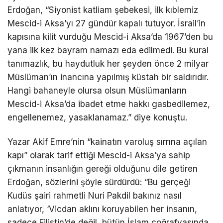
Erdoğan, “Siyonist katliam şebekesi, ilk kıblemiz
Mescid-i Aksa’yı 27 gündür kapalı tutuyor. İsrail’in
kapısına kilit vurduğu Mescid-i Aksa’da 1967’den bu
yana ilk kez bayram namazı eda edilmedi. Bu kural
tanımazlık, bu haydutluk her şeyden önce 2 milyar
Müslüman’ın inancına yapılmış küstah bir saldırıdır.
Hangi bahaneyle olursa olsun Müslümanların
Mescid-i Aksa’da ibadet etme hakkı gasbedilemez,
engellenemez, yasaklanamaz.” diye konuştu.
Yazar Akif Emre’nin “kainatın varoluş sırrına açılan
kapı” olarak tarif ettiği Mescid-i Aksa’ya sahip
çıkmanın insanlığın gereği olduğunu dile getiren
Erdoğan, sözlerini şöyle sürdürdü: “Bu gerçeği
Kudüs şairi rahmetli Nuri Pakdil bakınız nasıl
anlatıyor, ‘Vicdan aklını koruyabilen her insanın,
sadece Filistin’de değil, bütün İslam coğrafyasında